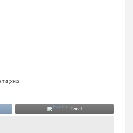
lamaçoes,
Tweet