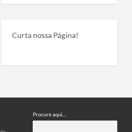
Curta nossa Página!
Procure aqui…
Pesquisar
lla
por: