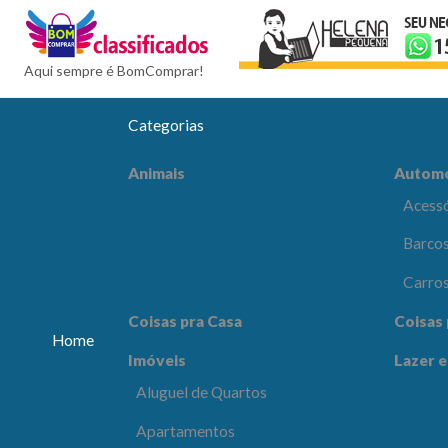
BomCompra
Aqui sempre é BomComprar!
Categorias
Automóveis
Celular
Animais
Autom
Acessórios e Peças
Acessó
Barcos e Aeronaves
Barcos
Carros
Carro
Coisas pra Escritório
Comput
Coisas pra Casa
Coisas 
Eletrôn
Home
Imóveis
Lazer e
Lazer e Esportes
Moda e
Aluguel de Quartos
os
Apartamentos