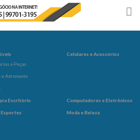
r
es e Acessórios
óveis
Celulares e Acessórios
rios e Peças
 e Aeronaves
s
adores e
pra Escritório
Computadores e Eletrônicos
icos
Notícias
Contato
 Esportes
Moda e Beleza
 Beleza