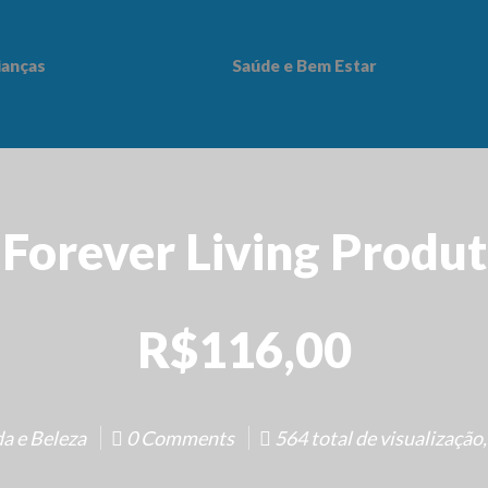
ianças
Saúde e Bem Estar
 Bem Estar
 Forever Living Produt
R$116,00
a e Beleza
0 Comments
564 total de visualização,