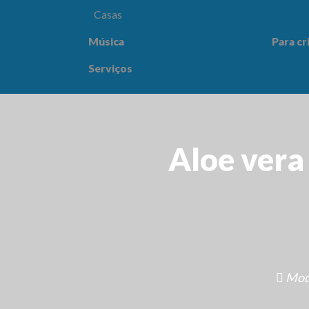
Casas
Música
Para cr
Para crianças
Saúde e
Serviços
Aloe vera
Mod