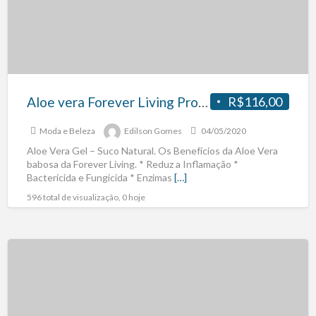
Aloe vera Forever Living Produto Natural.
R$116,00
Moda e Beleza
Edilson Gomes
04/05/2020
Aloe Vera Gel – Suco Natural. Os Benefícios da Aloe Vera
babosa da Forever Living. * Reduz a Inflamação *
Bactericida e Fungicida * Enzimas
[…]
596 total de visualização, 0 hoje