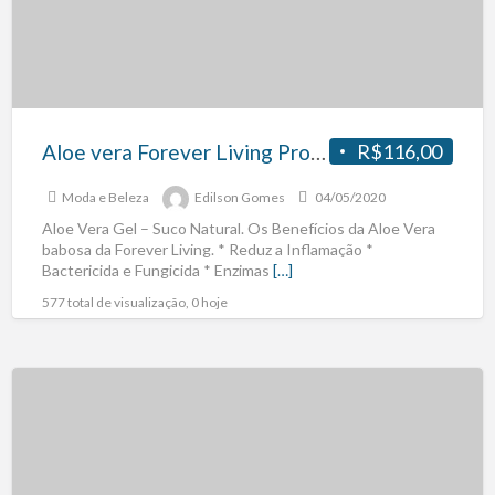
Aloe vera Forever Living Produto Natural.
R$116,00
Moda e Beleza
Edilson Gomes
04/05/2020
Aloe Vera Gel – Suco Natural. Os Benefícios da Aloe Vera
babosa da Forever Living. * Reduz a Inflamação *
Bactericida e Fungicida * Enzimas
[…]
577 total de visualização, 0 hoje