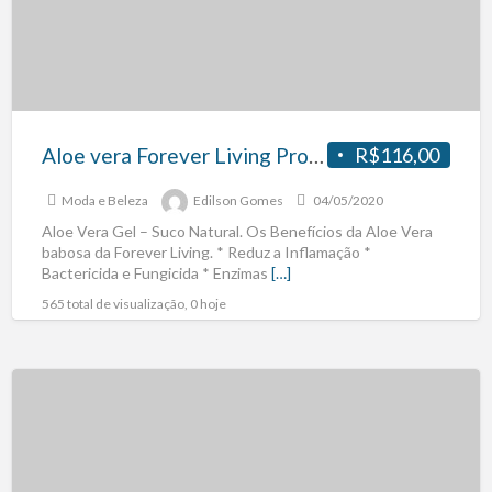
Aloe vera Forever Living Produto Natural.
R$116,00
Moda e Beleza
Edilson Gomes
04/05/2020
Aloe Vera Gel – Suco Natural. Os Benefícios da Aloe Vera
babosa da Forever Living. * Reduz a Inflamação *
Bactericida e Fungicida * Enzimas
[…]
565 total de visualização, 0 hoje