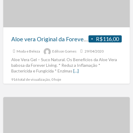
Aloe vera Original da Forever Living
R$116,00
Moda e Beleza
Edilson Gomes
29/04/2020
Aloe Vera Gel – Suco Natural. Os Benefícios da Aloe Vera
babosa da Forever Living. * Reduz a Inflamação *
Bactericida e Fungicida * Enzimas
[…]
916 total de visualização, 0 hoje