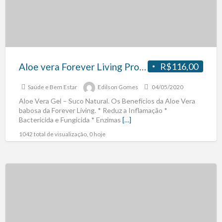
Aloe vera Forever Living Produto Natural.
R$116,00
Saúde e Bem Estar
Edilson Gomes
04/05/2020
Aloe Vera Gel – Suco Natural. Os Benefícios da Aloe Vera
babosa da Forever Living. * Reduz a Inflamação *
Bactericida e Fungicida * Enzimas
[…]
1042 total de visualização, 0 hoje