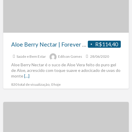
Aloe Berry Nectar | Forever Living Produto Natural.
R$114,40
Saúde e Bem Estar
Edilson Gomes
28/06/2020
Aloe Berry Nectar é o suco de Aloe Vera feito do puro gel
de Aloe, acrescido com toque suave e adocicado de uvas do
monte
[…]
830 total de visualização, 0 hoje