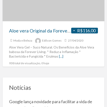
Aloe vera Original da Forever Living
R$116,00
Moda e Beleza
Edilson Gomes
27/04/2020
Aloe Vera Gel – Suco Natural. Os Benefícios da Aloe Vera
babosa da Forever Living. * Reduz a Inflamação *
Bactericida e Fungicida * Enzimas
[…]
938 total de visualização, 0 hoje
Notícias
Google lança novidade para facilitar a vida de