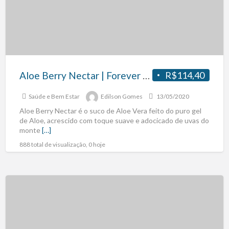
Aloe Berry Nectar | Forever Living Produto Natural.
R$114,40
Saúde e Bem Estar
Edilson Gomes
13/05/2020
Aloe Berry Nectar é o suco de Aloe Vera feito do puro gel
de Aloe, acrescido com toque suave e adocicado de uvas do
monte
[…]
888 total de visualização, 0 hoje