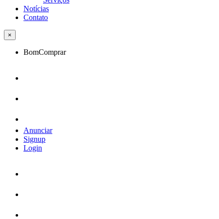
Notícias
Contato
×
BomComprar
Anunciar
Signup
Login