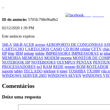
..
Compartilhar
ID do anúncio:
5705fc798e96a8b2
02/12/2020 1:39 PM
Este anúncio expirou
568-A
568-B
ACER
acesso
AEROPORTO DE CONGONHAS
AS
CARTUCHO
CARTUCHOS
CASIO
CD ROM
celular
CFTV
chác
HP
ibite
IBM
imbate
imbite
IMPRESSORA
IMPRESSORAS
in
inba
MEMÓRIA
MEMÓRIAS
MODEM
moema
MONITOR DE COM
NOTEBOOK HP
NOTEBOOKS
OLYMPUS
PENTAX
PENTIU
PROCESSADORES
ps3
RAM
REDE
remoto
ROM
ROTEADOR
suporte
tablet
TECLADO
telefone
ti
toner
TOSHIBA
TX1000
vila 
WINDOWS SERVER 2003
WINDOWS SEVEN
WINDOWS VIS
Comentários
Deixe uma resposta