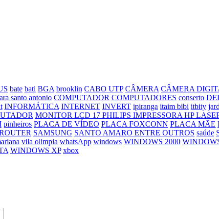
US
bate
bati
BGA
brooklin
CABO UTP
CÂMERA
CÂMERA DIGIT
ara santo antonio
COMPUTADOR
COMPUTADORES
conserto
DE
t
INFORMÁTICA
INTERNET
INVERT
ipiranga
itaim bibi
itbity
jar
PUTADOR
MONITOR LCD 17 PHILIPS IMPRESSORA HP LASE
M
pinheiros
PLACA DE VÍDEO
PLACA FOXCONN
PLACA MÃE
ROUTER
SAMSUNG
SANTO AMARO ENTRE OUTROS
saúde
mariana
vila olimpia
whatsApp
windows
WINDOWS 2000
WINDOWS
TA
WINDOWS XP
xbox