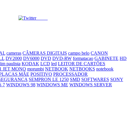
Tweet
AL
cameras
CÂMERAS DIGITAIS
campo belo
CANON
LL
DV2000
DV6000
DVD
DVD-RW
formatacao
GABINETE
HD
dim paulista
KODAK
LCD
led
LEITOR DE CARTÕES
R JET MONO
morumbi
NETBOOK
NETBOOKS
notebook
PLACAS MÃE
POSITIVO
PROCESSADOR
SEGURANÇA
SEMPRON LE 1250
SMD
SOFTWARES
SONY
 7
WINDOWS 98
WINDOWS ME
WINDOWS SERVER