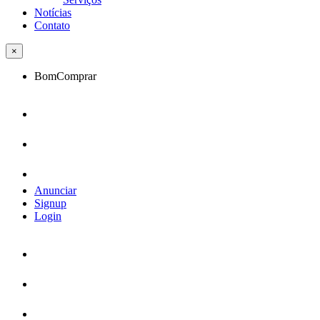
Notícias
Contato
×
BomComprar
Anunciar
Signup
Login