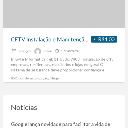
CFTV Instalação e Manutenção – Brooklin, Itaim Bibi, Vila Olimpia
R$1,00
Serviços
inbyte
17/10/2020
In Byte Informatica Tel: 11-5506-9883, Instalacao de cftv
empresas, residencias, escritorios e lojas em geral O
sistema de segurança deve proporcionar confiança e
facilidade de
[…]
852 total de visualização, 0 hoje
Notícias
Google lança novidade para facilitar a vida de