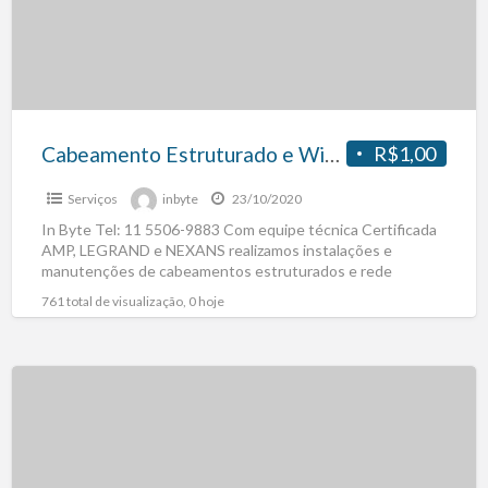
Cabeamento Estruturado e Wireless – Brooklin, Itaim Bibi, Vila Olimpia, Moema
R$1,00
Serviços
inbyte
23/10/2020
In Byte Tel: 11 5506-9883 Com equipe técnica Certificada
AMP, LEGRAND e NEXANS realizamos instalações e
manutenções de cabeamentos estruturados e rede
Wireless, Sempre comprometidos
[…]
761 total de visualização, 0 hoje