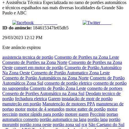
+ Assistência Técnica Especializada no ramo de portões automáticos
e técnicos espalhados nas mais diversas localidades da Grande São
Paulo e ABC
Compartilhar
Tweet
ID do anúncio:
184615347fe65db5
29/03/2023 12:12 PM
Este anúncio expirou
assistencia tecnica de portão
Consento de Portões na Zona Leste
Consento de Portões na Zona Norte
Consento de Portões na Zona
Oeste
consert em motor de portão
Conserto de Portão Automático
Na Zona Oeste
Conserto de Portão Automatico Zona Leste
Conserto de Portão Automáticos na Zona Norte
Conserto de Portão
Automáticos Zona Sul
conserto de portão eletrico
conserto de portão
no sapopemba
Conserto de Portão Zona Leste
conserto de portoes
Conserto de Portões Automático na Zona Sul
Deodato tecnico de
portão
fechadura eletrica
Garem
instalação de motr de portão
manuteção em portão
Manutenção de motores PPA
manutençao de
portao
motor
motor de 4 segundos
motor gatter de portão
motor
peccinin
motor rápido para portão
motore garen
Peccinin
portao
automatico conserto
portão automatico na lapa
portão lapa
portão
morumbi
portão zona oeste
portão zona sul
rcg
São Caetano do Sul