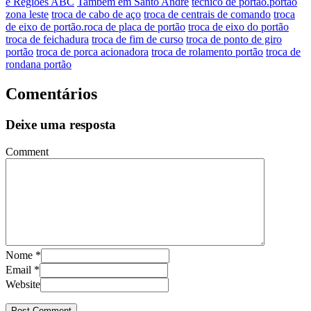
e Regiões ABC
Também em Santo Andre
técnico de portão.portão
zona leste
troca de cabo de aço
troca de centrais de comando
troca
de eixo de portão.roca de placa de portão
troca de eixo do portão
troca de feichadura
troca de fim de curso
troca de ponto de giro
portão
troca de porca acionadora
troca de rolamento portão
troca de
rondana portão
Comentários
Deixe uma resposta
Comment
Nome
*
Email
*
Website