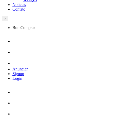
Notícias
Contato
×
BomComprar
Anunciar
Signup
Login