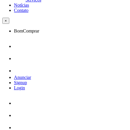
Notícias
Contato
×
BomComprar
Anunciar
Signup
Login