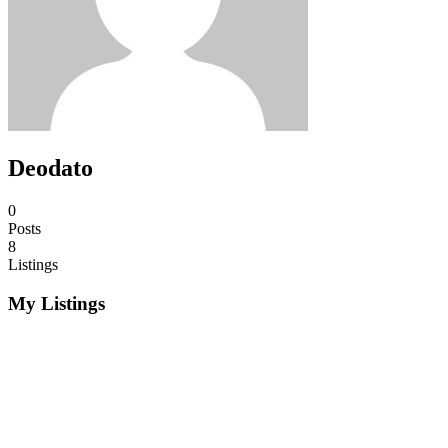
Deodato
0
Posts
8
Listings
My Listings
R$120,00
# Parque São Lucas-Conserto e Manutencão de
Portões Automáticos (11) 98109-2963 / 98394-3701
Serviços