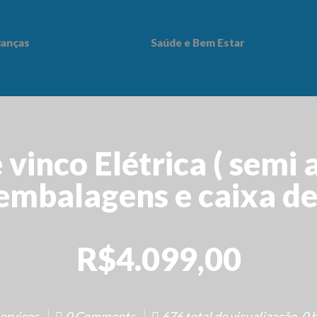
ianças
Saúde e Bem Estar
 Bem Estar
 vinco Elétrica ( semi
embalagens e caixa de
R$4.099,00
erviços
0 Comments
676 total de visualização, 0 