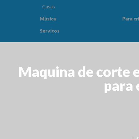
Casas
Música
Para cr
Para crianças
Saúde e
Serviços
Maquina de corte e
para 
S