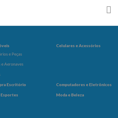
es e Acessórios
óveis
Celulares e Acessórios
rios e Peças
 e Aeronaves
s
adores e
pra Escritório
Computadores e Eletrônicos
icos
Notícias
Contato
 Esportes
Moda e Beleza
 Beleza