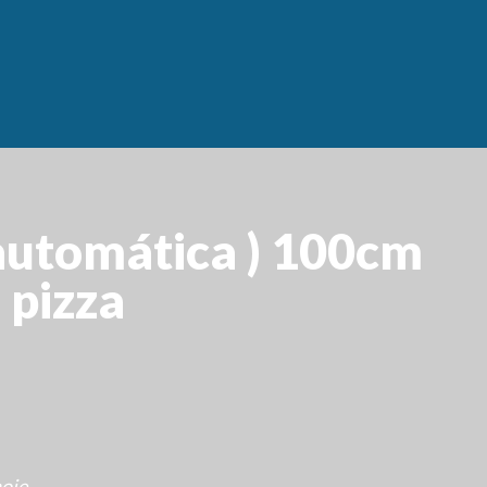
 automática ) 100cm
 pizza
hoje