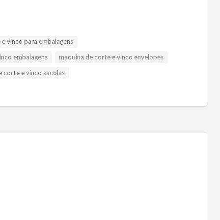
e e vinco para embalagens
vinco embalagens
maquina de corte e vinco envelopes
 corte e vinco sacolas