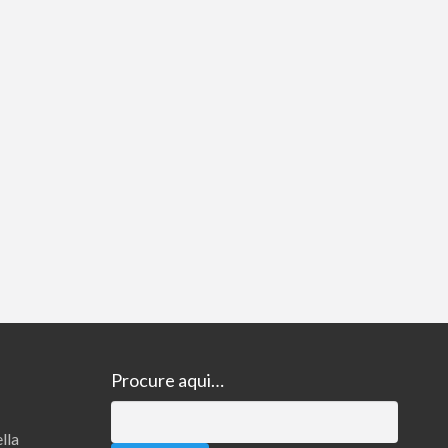
Maquina de corte e vinco Elétrica ( semi automática ) 100cm para embalagens e caixa de pizza
R$4.099,00
ca ) 100cm para embalagens e caixa de pizza Temos
Procure aqui…
Pesquisar
lla
por: