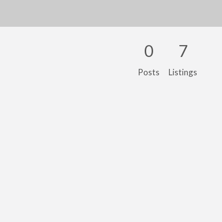
0
7
Posts
Listings
Máquina De Estampar Chinelos, Camisetas, Azulejos e outros Brindes – Prensa térmica para Sublimação Tamanho 50X60CM
R$0
s e outros Brindes – Prensa térmica para Sublimação
mpa chinelos Havaianas, Calças, Bermudas, Roupa