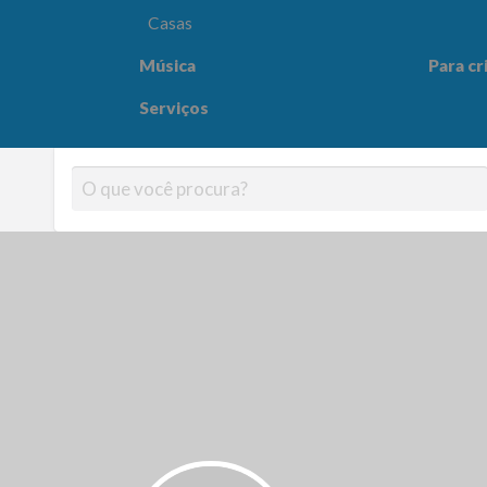
Casas
Música
Para cr
Para crianças
Saúde e
Serviços