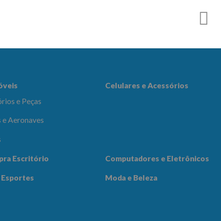
r
es e Acessórios
óveis
Celulares e Acessórios
rios e Peças
 e Aeronaves
s
adores e
pra Escritório
Computadores e Eletrônicos
icos
Notícias
Contato
 Esportes
Moda e Beleza
 Beleza