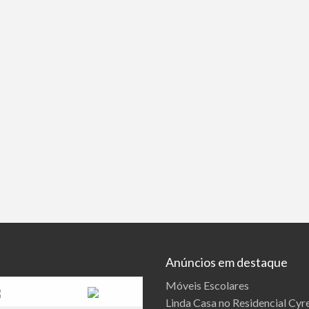
Serviços
03/10/2020
Maquina de corte e vinco Elétrica ( semi automáti
modelos de maquinas de corte e vinco
[…]
799 total de visualização, 0 hoje
Anúncios em destaque
Móveis Escolares
Linda Casa no Residencial Cyre