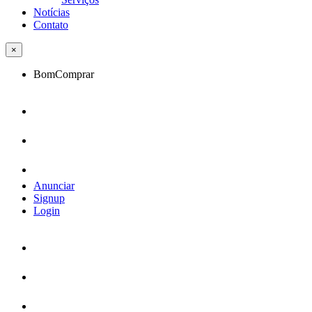
Notícias
Contato
×
BomComprar
Anunciar
Signup
Login