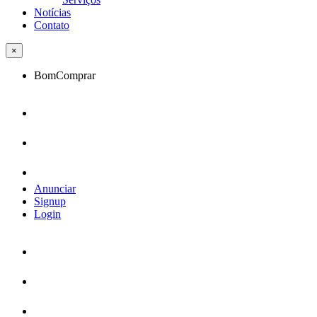
Notícias
Contato
×
BomComprar
Anunciar
Signup
Login