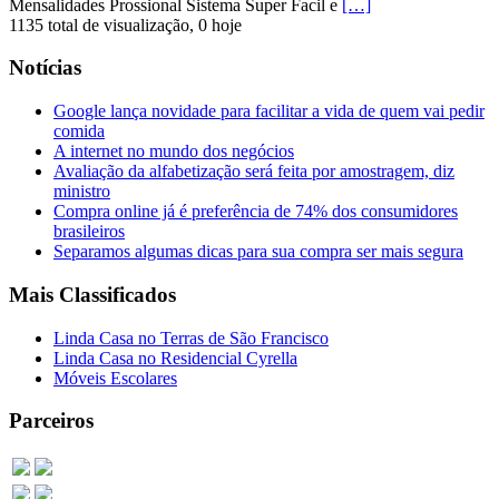
Mensalidades Prossional Sistema Super Facil e
[…]
1135 total de visualização, 0 hoje
Notícias
Google lança novidade para facilitar a vida de quem vai pedir
comida
A internet no mundo dos negócios
Avaliação da alfabetização será feita por amostragem, diz
ministro
Compra online já é preferência de 74% dos consumidores
brasileiros
Separamos algumas dicas para sua compra ser mais segura
Mais Classificados
Linda Casa no Terras de São Francisco
Linda Casa no Residencial Cyrella
Móveis Escolares
Parceiros