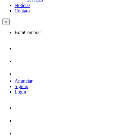
Notícias
Contato
×
BomComprar
Anunciar
Signup
Login