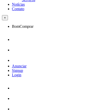
Notícias
Contato
×
BomComprar
Anunciar
Signup
Login