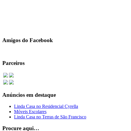
11/03/2020
Sistema Facebook Envios Em Massa Grupos e Inbox 2020 Envie
no facebook Em Massa De Forma Gratuita Sem Pagar
Mensalidades Prossional Sistema Super Facil e
[…]
1135 total de visualização, 0 hoje
Amigos do Facebook
Parceiros
Anúncios em destaque
Linda Casa no Residencial Cyrella
Móveis Escolares
Linda Casa no Terras de São Francisco
Procure aqui…