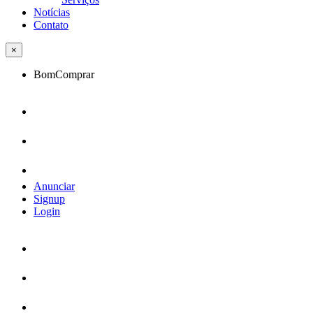
Notícias
Contato
×
BomComprar
Anunciar
Signup
Login