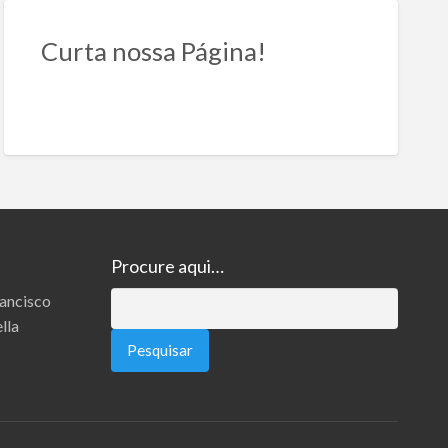
Curta nossa Página!
Procure aqui…
rancisco
Pesquisar
lla
por: