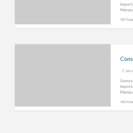
import
Manaus
para
[…
387 tota
Cons
Serv
Somos 
import
Manaus
para
[…
383 tota