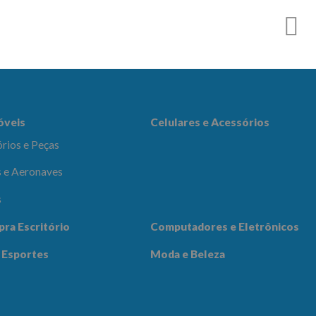
es e Acessórios
óveis
Celulares e Acessórios
rios e Peças
 e Aeronaves
s
adores e
pra Escritório
Computadores e Eletrônicos
icos
Notícias
Contato
 Esportes
Moda e Beleza
 Beleza