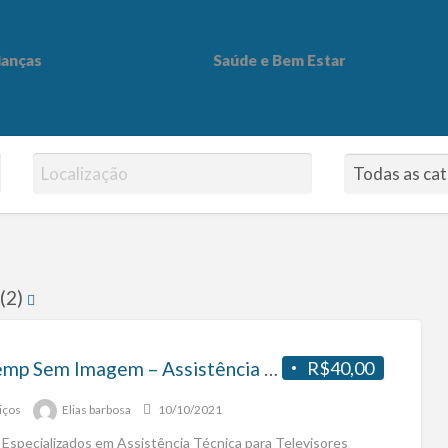
ianças
Saúde e Bem Estar
 Bem Estar
 (2)
Tv Semp Sem Imagem – Assistência Técnica Em Tv
R$40,00
iços
Elias barbosa
10/10/2021
Especializados em Assistência Técnica para Televisores