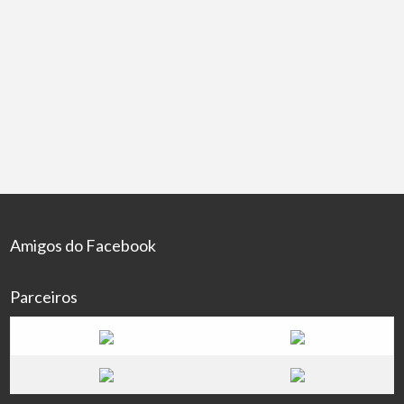
Conserto De Tv Smart – Led – Lcd
R$40,00
Serviços
22/07/2021
Somos Especializados em Assistência Técnica para
Televisores importados e nacionais em Manaus-Am.
Atendemos a toda grande Manaus. -Os Melhores
Orçamentos Temos os melhores orçamentos para
[…]
383 total de visualização, 1 hoje
Amigos do Facebook
Parceiros