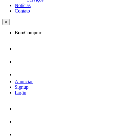
Notícias
Contato
×
BomComprar
Anunciar
Signup
Login