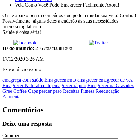
Veja Como Você Pode Emagrecer Facilmente Agora!
O site abaixo possui conteúdos que podem mudar sua vida! Confira!
Possivelmente, alguns deles atenderão às suas necessidades!
interessedigital.com
Saúde é coisa séria!
Compartilhar
Tweet
ID do anúncio:
2165fdacfa381d0d
17/12/2020 3:26 AM
Este anúncio expirou
emagreça com saúde
Emagrecemento
emagrecer
emagrecer de vez
Emagrecer Naturalmente
emagrecer rápido
Emegrecer na Gravidez
Gree Coffee Caps
perder peso
Receitas Fitness
Reeducação
Alimentar
Comentários
Deixe uma resposta
Comment