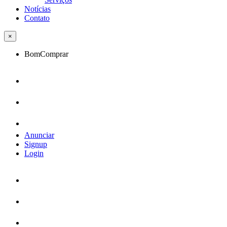
Notícias
Contato
×
BomComprar
Anunciar
Signup
Login