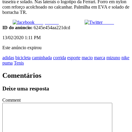
traseira e solado. Nas laterais o logotipo da Ferrari. Forro em nylon
com reforço acolchoado no calcanhar. Palmilha em EVA e solado de
borracha TR.
Compartilhar
Tweet
ID do anúncio:
6245e454aa221dcd
13/02/2020 1:11 PM
Este anúncio expirou
adidas
bicicleta
caminhada
corrida
esporte
macio
marca
mizuno
nike
puma
Tenis
Comentários
Deixe uma resposta
Comment