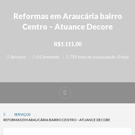
Reformas em Araucária bairro
Centro – Atuance Decore
R$1.111,00
Serviços
0 Comments
759 total de visualização, 0 hoje
SERVIÇOS
REFORMAS EM ARAUCÁRIA BAIRRO CENTRO – ATUANCE DECORE