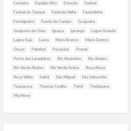
Costeira
Espigão Alto
Estação
Faxinal
Faxinal do Tanque
Fazenda Velha
Fazendinha
Formigueiro
Fundo do Campo
Guajuvira
Guajuvira de Cima
Iguaçu
ipiranga
Lagoa Grande
Lagoa Suja
Lavra
Mato Branco
Mato Dentro
Onças
Palmital
Passaúna
Ponzal
Porto das Laranjeiras
Rio Abaixinho
Rio Abaixo
Rio Verde Abaixo
Rio Verde Acima
Roça Nova
Roça Velha
Sabiá
São Miguel
São Sebastião
Taquarova
Thomaz Coelho
Tietê
Tindiquera
Vila Nova