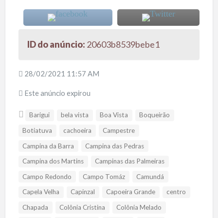
ID do anúncio:
20603b8539bebe1
28/02/2021 11:57 AM
Este anúncio expirou
Barigui
bela vista
Boa Vista
Boqueirão
Botiatuva
cachoeira
Campestre
Campina da Barra
Campina das Pedras
Campina dos Martins
Campinas das Palmeiras
Campo Redondo
Campo Tomáz
Camundá
Capela Velha
Capinzal
Capoeira Grande
centro
Chapada
Colônia Cristina
Colônia Melado