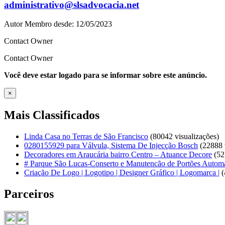
administrativo@slsadvocacia.net
Autor
Membro desde: 12/05/2023
Contact Owner
Contact Owner
Você deve estar logado para se informar sobre este anúncio.
×
Mais Classificados
Linda Casa no Terras de São Francisco
(80042 visualizações)
0280155929 para Válvula, Sistema De Injecção Bosch
(22888 v
Decoradores em Araucária bairro Centro – Atuance Decore
(52
# Parque São Lucas-Conserto e Manutencão de Portões Automá
Criação De Logo | Logotipo | Designer Gráfico | Logomarca |
(
Parceiros