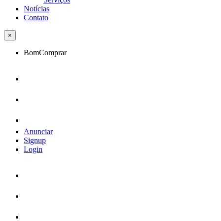
Notícias
Contato
×
BomComprar
Anunciar
Signup
Login