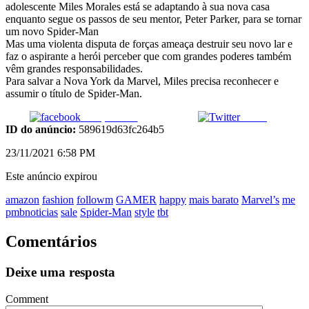
adolescente Miles Morales está se adaptando à sua nova casa
enquanto segue os passos de seu mentor, Peter Parker, para se tornar
um novo Spider-Man
Mas uma violenta disputa de forças ameaça destruir seu novo lar e
faz o aspirante a herói perceber que com grandes poderes também
vêm grandes responsabilidades.
Para salvar a Nova York da Marvel, Miles precisa reconhecer e
assumir o título de Spider-Man.
Compartilhar
Tweet
ID do anúncio:
589619d63fc264b5
23/11/2021 6:58 PM
Este anúncio expirou
amazon
fashion
followm
GAMER
happy
mais barato
Marvel’s
me
pmbnoticias
sale
Spider-Man
style
tbt
Comentários
Deixe uma resposta
Comment