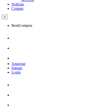
Notícias
Contato
×
BomComprar
Anunciar
Signup
Login