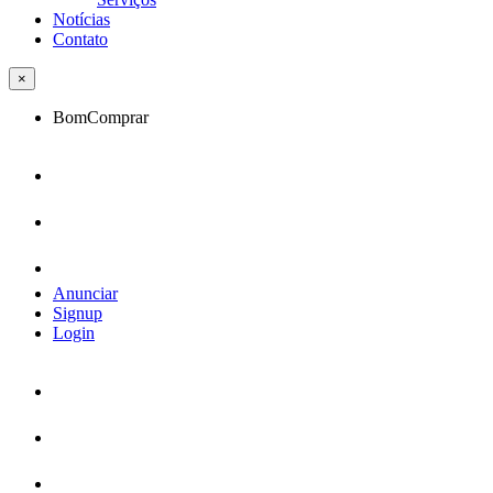
Notícias
Contato
×
BomComprar
Anunciar
Signup
Login