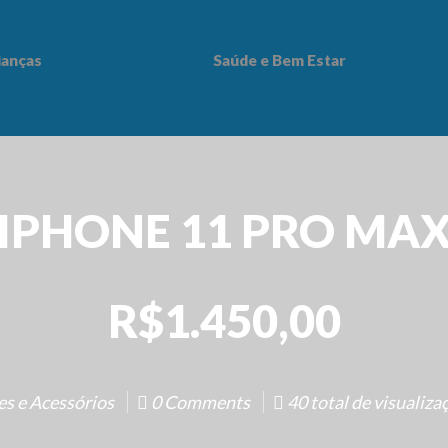
ianças
Saúde e Bem Estar
 Bem Estar
IPHONE 11 PRO MA
R$1.450,00
es e Acessórios
0 Comments
40 total de visualizaç