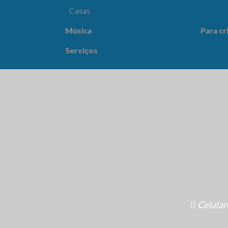
Casas
Música
Para cr
Para crianças
Saúde e
Serviços
Celular