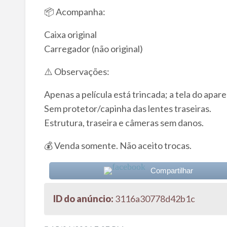
📦 Acompanha:
Caixa original
Carregador (não original)
⚠️ Observações:
Apenas a película está trincada; a tela do apare
Sem protetor/capinha das lentes traseiras.
Estrutura, traseira e câmeras sem danos.
💰 Venda somente. Não aceito trocas.
Compartilhar
ID do anúncio:
3116a30778d42b1c