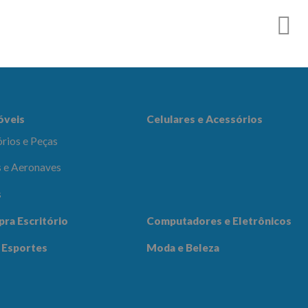
es e Acessórios
óveis
Celulares e Acessórios
rios e Peças
 e Aeronaves
s
adores e
pra Escritório
Computadores e Eletrônicos
icos
Notícias
Contato
 Esportes
Moda e Beleza
 Beleza