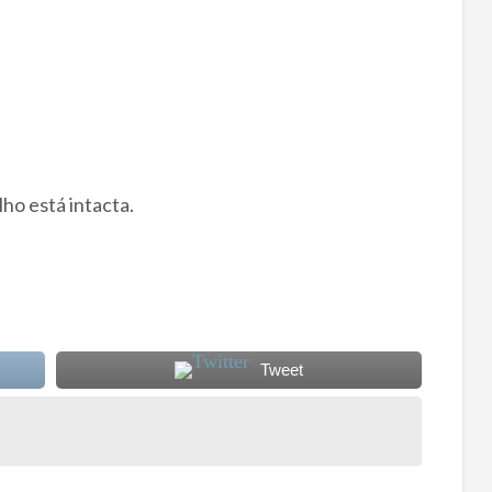
lho está intacta.
Tweet