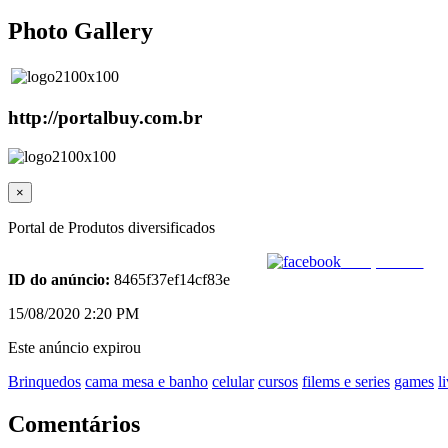
Photo Gallery
http://portalbuy.com.br
×
Portal de Produtos diversificados
Compartilhar
ID do anúncio:
8465f37ef14cf83e
15/08/2020 2:20 PM
Este anúncio expirou
Brinquedos
cama mesa e banho
celular
cursos
filems e series
games
l
Comentários