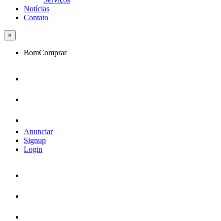
Notícias
Contato
×
BomComprar
Anunciar
Signup
Login