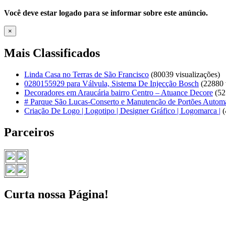
Você deve estar logado para se informar sobre este anúncio.
×
Mais Classificados
Linda Casa no Terras de São Francisco
(80039 visualizações)
0280155929 para Válvula, Sistema De Injecção Bosch
(22880 v
Decoradores em Araucária bairro Centro – Atuance Decore
(52
# Parque São Lucas-Conserto e Manutencão de Portões Automá
Criação De Logo | Logotipo | Designer Gráfico | Logomarca |
(
Parceiros
Curta nossa Página!