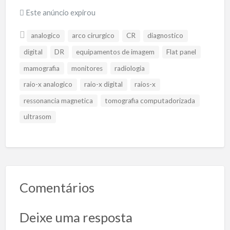
Este anúncio expirou
analogico
arco cirurgico
CR
diagnostico
digital
DR
equipamentos de imagem
Flat panel
mamografia
monitores
radiologia
raio-x analogico
raio-x digital
raios-x
ressonancia magnetica
tomografia computadorizada
ultrasom
Comentários
Deixe uma resposta