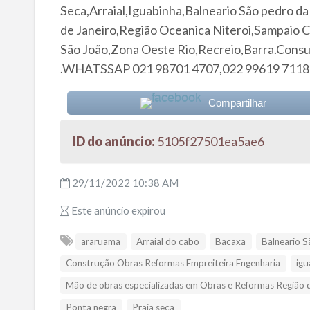
Seca,Arraial,Iguabinha,Balneario São pedro da
de Janeiro,Região Oceanica Niteroi,Sampaio C
São João,Zona Oeste Rio,Recreio,Barra.Consu
.WHATSSAP 021 98701 4707,022 99619 7118
Compartilhar
ID do anúncio:
5105f27501ea5ae6
29/11/2022 10:38 AM
Este anúncio expirou
araruama
Arraial do cabo
Bacaxa
Balneario S
Construção Obras Reformas Empreiteira Engenharia
igu
Mão de obras especializadas em Obras e Reformas Região do
Ponta negra
Praia seca