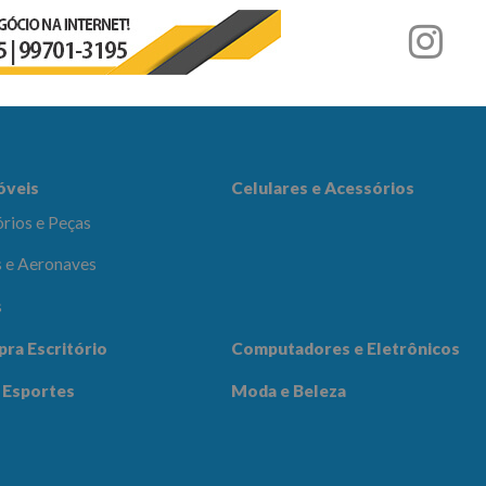
r
es e Acessórios
óveis
Celulares e Acessórios
rios e Peças
 e Aeronaves
s
adores e
pra Escritório
Computadores e Eletrônicos
icos
Notícias
Contato
 Esportes
Moda e Beleza
 Beleza