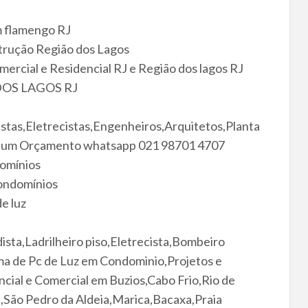
m flamengo RJ
trução Região dos Lagos
ercial e Residencial RJ e Região dos lagos RJ
DOS LAGOS RJ
distas,Eletrecistas,Engenheiros,Arquitetos,Planta
te um Orçamento whatsapp 021 98701 4707
omínios
condomínios
e luz
ista,Ladrilheiro piso,Eletrecista,Bombeiro
rma de Pc de Luz em Condominio,Projetos e
cial e Comercial em Buzios,Cabo Frio,Rio de
São Pedro da Aldeia,Marica,Bacaxa,Praia