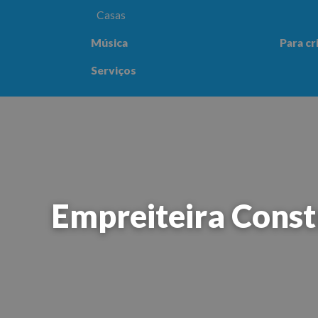
Casas
Música
Para cr
Para crianças
Saúde e
Serviços
Empreiteira Cons