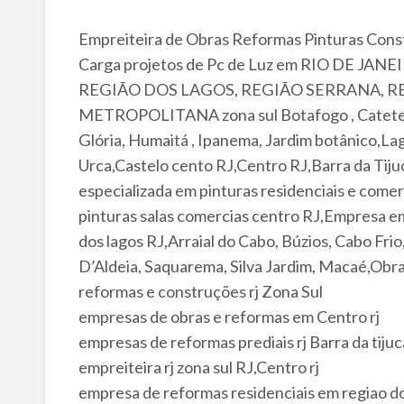
Empreiteira de Obras Reformas Pinturas Co
Carga projetos de Pc de Luz em RIO DE JA
REGIÃO DOS LAGOS, REGIÃO SERRANA, 
METROPOLITANA zona sul Botafogo , Catete 
Glória, Humaitá , Ipanema, Jardim botânico,La
Urca,Castelo cento RJ,Centro RJ,Barra da Tij
especializada em pinturas residenciais e come
pinturas salas comercias centro RJ,Empresa em
dos lagos RJ,Arraial do Cabo, Búzios, Cabo Fri
D’Aldeia, Saquarema, Silva Jardim, Macaé,Obra
reformas e construções rj Zona Sul
empresas de obras e reformas em Centro rj
empresas de reformas prediais rj Barra da tijuc
empreiteira rj zona sul RJ,Centro rj
empresa de reformas residenciais em regiao do