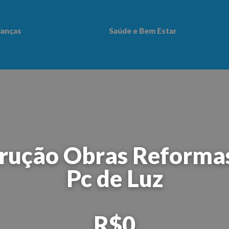
ianças
Saúde e Bem Estar
 Bem Estar
trução Obras Reforma
Pc de Luz
R$0