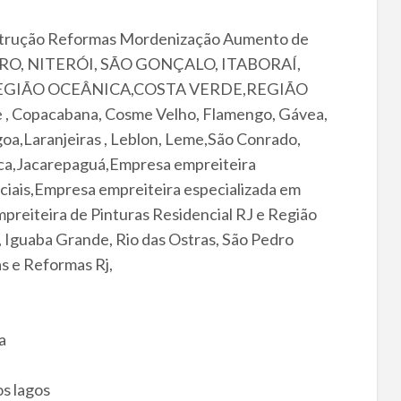
nstrução Reformas Mordenização Aumento de
NEIRO, NITERÓI, SÃO GONÇALO, ITABORAÍ,
REGIÃO OCEÂNICA,COSTA VERDE,REGIÃO
, Copacabana, Cosme Velho, Flamengo, Gávea,
goa,Laranjeiras , Leblon, Leme,São Conrado,
uca,Jacarepaguá,Empresa empreiteira
rciais,Empresa empreiteira especializada em
preiteira de Pinturas Residencial RJ e Região
o, Iguaba Grande, Rio das Ostras, São Pedro
s e Reformas Rj,
a
s lagos