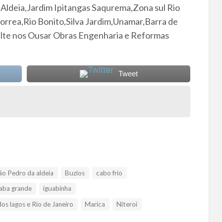
 Aldeia,Jardim Ipitangas Saqurema,Zona sul Rio
orrea,Rio Bonito,Silva Jardim,Unamar,Barra de
lte nos Ousar Obras Engenharia e Reformas
Tweet
ão Pedro da aldeia
Buzios
cabo frio
aba grande
iguabinha
s lagos e Rio de Janeiro
Marica
Niteroi