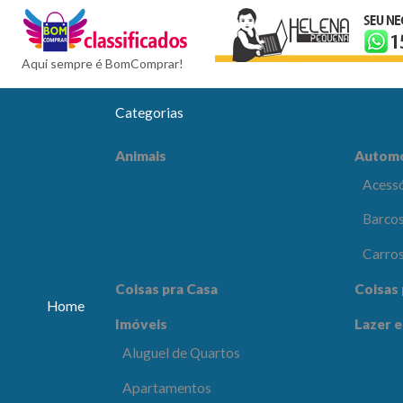
BomCompra
Aqui sempre é BomComprar!
Categorias
Automóveis
Celular
Animais
Autom
Acessórios e Peças
Acessó
Barcos e Aeronaves
Barcos
Carros
Carro
Coisas pra Escritório
Comput
Coisas pra Casa
Coisas 
Eletrôn
Home
Imóveis
Lazer e
Lazer e Esportes
Moda e
Aluguel de Quartos
os
Apartamentos