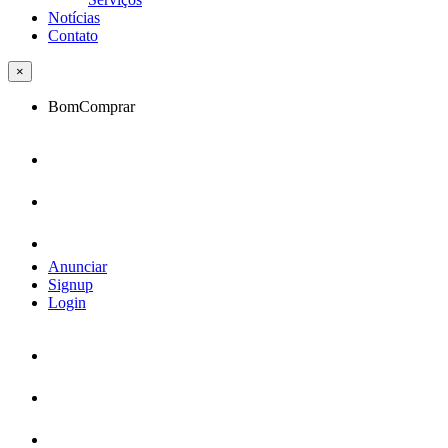
Notícias
Contato
×
BomComprar
Anunciar
Signup
Login