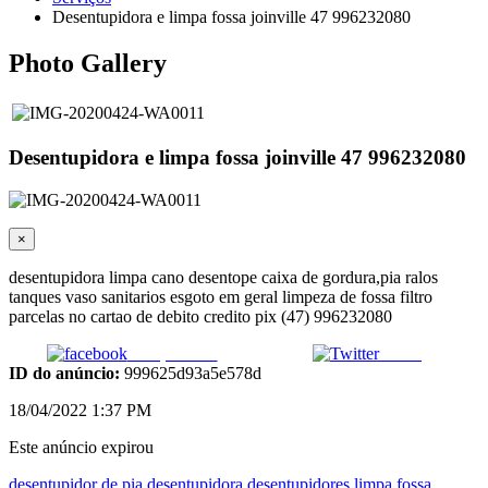
Desentupidora e limpa fossa joinville 47 996232080
Photo Gallery
Desentupidora e limpa fossa joinville 47 996232080
×
desentupidora limpa cano desentope caixa de gordura,pia ralos
tanques vaso sanitarios esgoto em geral limpeza de fossa filtro
parcelas no cartao de debito credito pix (47) 996232080
Compartilhar
Tweet
ID do anúncio:
999625d93a5e578d
18/04/2022 1:37 PM
Este anúncio expirou
desentupidor de pia
desentupidora
desentupidores
limpa fossa