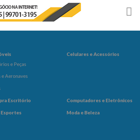
r
es e Acessórios
óveis
Celulares e Acessórios
rios e Peças
 e Aeronaves
s
adores e
pra Escritório
Computadores e Eletrônicos
icos
Notícias
Contato
 Esportes
Moda e Beleza
 Beleza