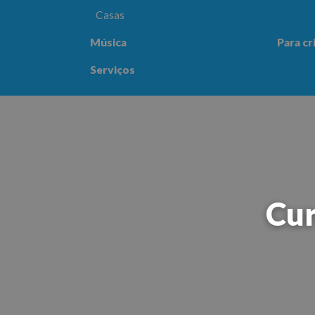
Casas
Música
Para cr
Para crianças
Saúde e
Serviços
Cur