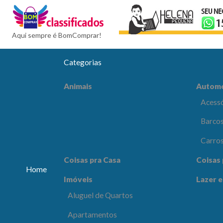
BomCompra
Aqui sempre é BomComprar!
Categorias
Automóveis
Celular
Animais
Autom
Acessórios e Peças
Acessó
Barcos e Aeronaves
Barcos
Carros
Carro
Coisas pra Escritório
Comput
Coisas pra Casa
Coisas 
Eletrôn
Home
Imóveis
Lazer e
Lazer e Esportes
Moda e
Aluguel de Quartos
os
Apartamentos