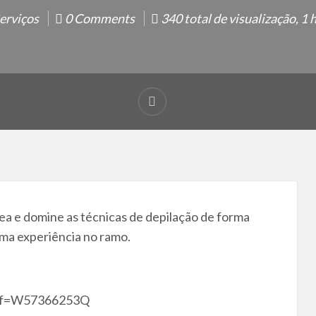
erviços
0 Comments
340 total de visualização, 1 
ea e domine as técnicas de depilação de forma
ma experiência no ramo.
?ref=W57366253Q