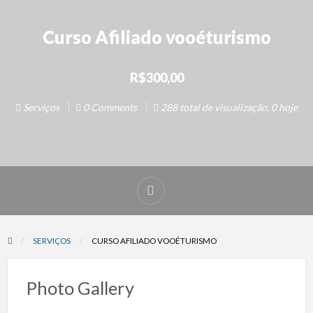
Curso Afiliado vooéturismo
R$300,00
Serviços
0 Comments
288 total de visualização, 0 hoje
SERVIÇOS
CURSO AFILIADO VOOÉTURISMO
Photo Gallery