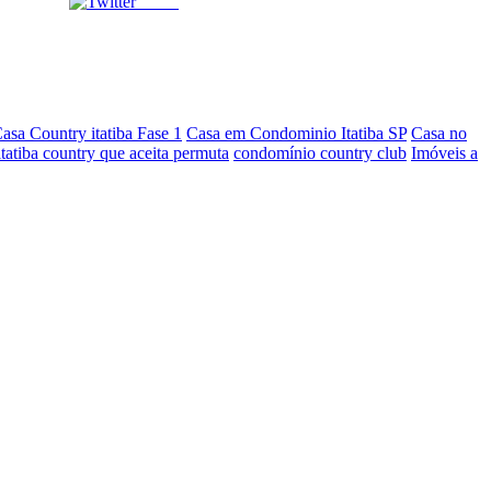
Tweet
asa Country itatiba Fase 1
Casa em Condominio Itatiba SP
Casa no
itatiba country que aceita permuta
condomínio country club
Imóveis a