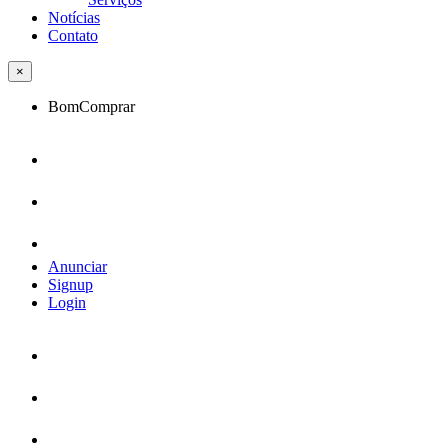
Notícias
Contato
×
BomComprar
Anunciar
Signup
Login