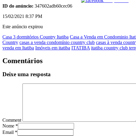
Compartilhar
ID do anúncio:
347602adb60cec06
15/02/2021 8:37 PM
Este anúncio expirou
Casa 3 dormitórios Country Itatiba
Casa a Venda em Condominio Itat
Country
casas a venda condomínio country club
casas à venda countr
venda em Itatiba
Imóveis em itatiba
ITATIBA
itatiba country club ter
Comentários
Deixe uma resposta
Comment
Nome
*
Email
*