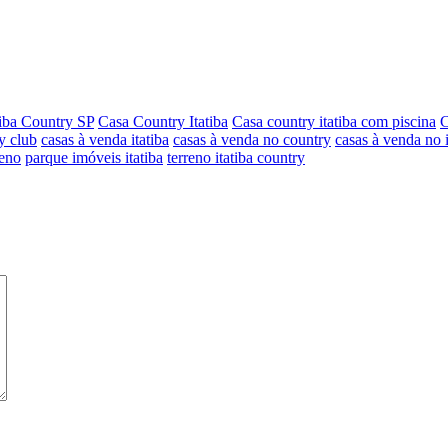
iba Country SP
Casa Country Itatiba
Casa country itatiba com piscina
C
y club
casas à venda itatiba
casas à venda no country
casas à venda no 
reno
parque imóveis itatiba
terreno itatiba country