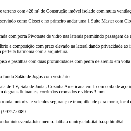
e terreno com 428 m² de Construção imóvel isolado com muita ventilaçã
o servindo como Closet e no primeiro andar uma 1 Suíte Master com Cl
da com porta Pivotante de vidro nas laterais permitindo passagem de a
brio a composição com prato elevado na lateral dando privacidade ao im
 perfeita harmonia com a arquitetura.
 piso e pastilhas com duas profundidades com pedra de arenito em vo
o fundo Salão de Jogos com vestuário
Sala de TV, Sala de Jantar, Cozinha Americana em L com coifa de aço 
om degraus flutuantes, corrimãos cromados e vidros 3 mm.
ronda motoriza e veículos segurança e tranquilidade para morar, local 
1) 99757-0089
ndominio-venda-loteamento-itatiba-country-club-itatiba-sp.html#all