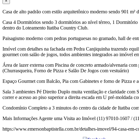
×
Casa de alto padrão com estilo arquitetônico moderno sendo 901 m² d
Casa 4 Dormitórios sendo 3 dormitórios ao nível térreo, 1 Dormitóri
dentro do Loteamento Itatiba Country Club.
Paisagismo moderno com pedras portuguesas no gramado, hall de entra
Imóvel com detalhes na fachada em Pedra Canjiquinha trazendo equilí
gourmet com salão de jogos, todos ambientes integrados ao imóvel em
Área de lazer externa com Piscina de concreto armado/alvenaria com
(Churrasqueira, Forno de Pizza e Salão De Jogos com vestuário)
Espaço Gourmet com Balcão, Pia com Gabinetes e forno de Pizza e a
Sala 3 ambientes Pé Direito Duplo muita ventilação e claridade com 
correr e acesso ao piso superior a direita escada em U pré-moldada c
Condomínio Completo a 3 minutos do centro da cidade de Itatiba com 
Mais Informações Agente uma Visita ao Imóvel (11) 97010-1607 / (1
https://www.emersonbaptistella.com.br/detalhes-imovel/94-casa-em-co