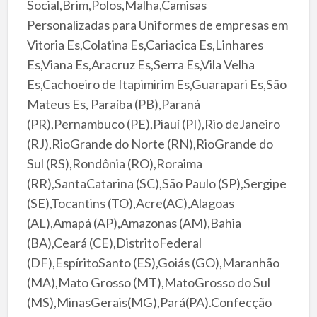
Social,Brim,Polos,Malha,Camisas
Personalizadas para Uniformes de empresas em
Vitoria Es,Colatina Es,Cariacica Es,Linhares
Es,Viana Es,Aracruz Es,Serra Es,Vila Velha
Es,Cachoeiro de Itapimirim Es,Guarapari Es,São
Mateus Es, Paraíba (PB),Paraná
(PR),Pernambuco (PE),Piauí (PI),Rio deJaneiro
(RJ),RioGrande do Norte (RN),RioGrande do
Sul (RS),Rondônia (RO),Roraima
(RR),SantaCatarina (SC),São Paulo (SP),Sergipe
(SE),Tocantins (TO),Acre(AC),Alagoas
(AL),Amapá (AP),Amazonas (AM),Bahia
(BA),Ceará (CE),DistritoFederal
(DF),EspíritoSanto (ES),Goiás (GO),Maranhão
(MA),Mato Grosso (MT),MatoGrosso do Sul
(MS),MinasGerais(MG),Pará(PA).Confecção