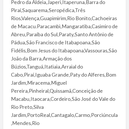
Pedro da Aldeia,Japeri,Itaperuna,Barra do
Piraí,Saquarema,Seropédica,Três
Rios,Valença,Guapimirim,Rio Bonito,Cachoeiras
de Macacu.Paracambi,Mangaratiba,Casimiro de
Abreu,Paraíba do Sul,Paraty,Santo Antônio de
Pádua,São Francisco de Itabapoana,São
Fidélis,Bom Jesus do Itabapoana,Vassouras,São
João da Barra,Armação dos
Búzios,Tanguá,Itatiaia,Arraial do
Cabo,Piraí,Iguaba Grande,Paty do Alferes,Bom
Jardim,Miracema,Miguel
Pereira,Pinheiral,Quissamã,Conceição de
Macabu,Itaocara,Cordeiro,São José do Vale do
Rio Preto,Silva
Jardim,PortoReal,Cantagalo,Carmo,Porciúncula
,Mendes,Rio