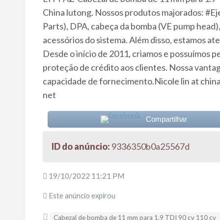
China lutong. Nossos produtos majorados: #
Parts), DPA, cabeça da bomba (VE pump head), b
acessórios do sistema. Além disso, estamos ate
Desde o início de 2011, criamos e possuímos p
proteção de crédito aos clientes. Nossa vantag
capacidade de fornecimento.Nicole lin at china 
net
Compartilhar
ID do anúncio:
9336350b0a25567d
19/10/2022 11:21 PM
Este anúncio expirou
Cabezal de bomba de 11 mm para 1.9 TDI 90 cv 110 cv