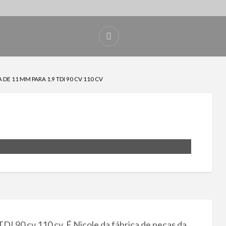
DE 11 MM PARA 1.9 TDI 90 CV 110 CV
I 90 cv 110 cv. É Nicole da fábrica de peças da