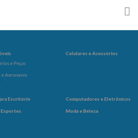
es e Acessórios
óveis
Celulares e Acessórios
rios e Peças
 e Aeronaves
s
adores e
pra Escritório
Computadores e Eletrônicos
icos
Notícias
Contato
 Esportes
Moda e Beleza
 Beleza