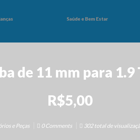
ianças
Saúde e Bem Estar
 Bem Estar
a de 11 mm para 1.9 
R$5,00
rios e Peças
0 Comments
302 total de visualizaçã