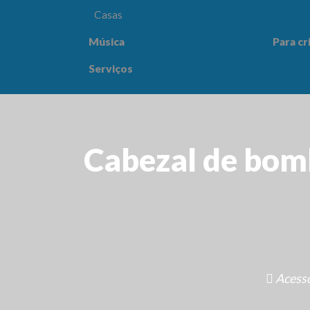
Casas
Música
Para cr
Para crianças
Saúde e
Serviços
Cabezal de bomb
Acessó