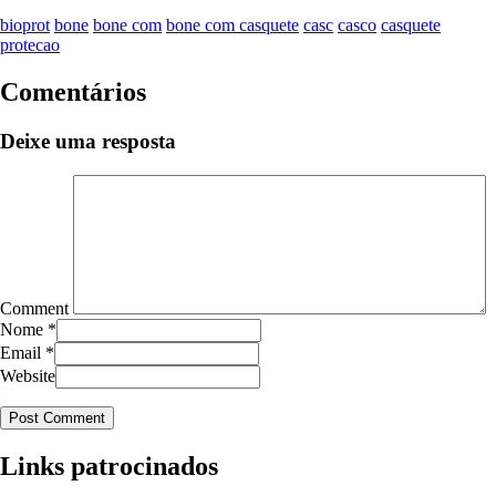
bioprot
bone
bone com
bone com casquete
casc
casco
casquete
protecao
Comentários
Deixe uma resposta
Comment
Nome
*
Email
*
Website
Links patrocinados