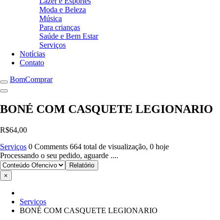
Lazer e Esportes
Moda e Beleza
Música
Para crianças
Saúde e Bem Estar
Serviços
Notícias
Contato
BomComprar
BONÉ COM CASQUETE LEGIONARIO
R$64,00
Serviços
0 Comments
664 total de visualização, 0 hoje
Processando o seu pedido, aguarde ....
×
Serviços
BONÉ COM CASQUETE LEGIONARIO