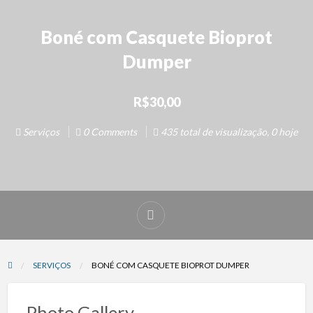
Boné com Casquete Bioprot
Dumper
R$30,00
Serviços
0 Comments
435 total de visualização, 0 hoje
SERVIÇOS
BONÉ COM CASQUETE BIOPROT DUMPER
Photo Gallery