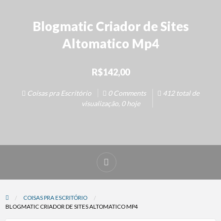
Blogmatic Criador de Sites
Altomatico Mp4
R$142,00
Coisas pra Escritório
0 Comments
412 total de
visualização, 0 hoje
COISAS PRA ESCRITÓRIO
BLOGMATIC CRIADOR DE SITES ALTOMATICO MP4