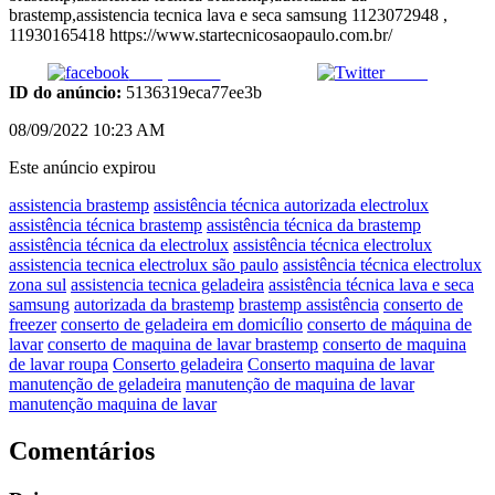
brastemp,assistencia tecnica lava e seca samsung 1123072948 ,
11930165418 https://www.startecnicosaopaulo.com.br/
Compartilhar
Tweet
ID do anúncio:
5136319eca77ee3b
08/09/2022 10:23 AM
Este anúncio expirou
assistencia brastemp
assistência técnica autorizada electrolux
assistência técnica brastemp
assistência técnica da brastemp
assistência técnica da electrolux
assistência técnica electrolux
assistencia tecnica electrolux são paulo
assistência técnica electrolux
zona sul
assistencia tecnica geladeira
assistência técnica lava e seca
samsung
autorizada da brastemp
brastemp assistência
conserto de
freezer
conserto de geladeira em domicílio
conserto de máquina de
lavar
conserto de maquina de lavar brastemp
conserto de maquina
de lavar roupa
Conserto geladeira
Conserto maquina de lavar
manutenção de geladeira
manutenção de maquina de lavar
manutenção maquina de lavar
Comentários