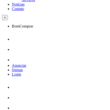
Notícias
Contato
×
BomComprar
Anunciar
Signup
Login