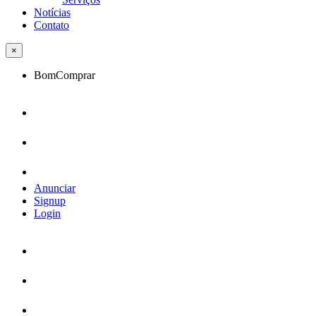
Notícias
Contato
×
BomComprar
Anunciar
Signup
Login