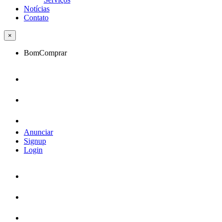
Notícias
Contato
×
BomComprar
Anunciar
Signup
Login