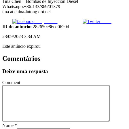
Tina Chen – Bombas de Inyeccion Diesel
Wha/tsa/pp:+86-133/869/01379
tina at china-lutong dot net
Compartilhar
Tweet
ID do anúncio:
282650e86cd0620d
23/09/2023 3:34 AM
Este anúncio expirou
Comentários
Deixe uma resposta
Comment
Nome
*