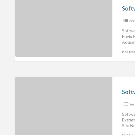
Ser
Softwa
Envio 
Adquir
873 tota
Ser
Softwa
Extrat
Seu Ne