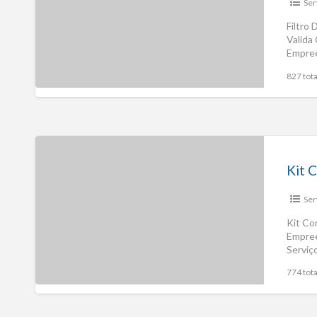
Ser
Filtro
Valida
Empree
Valida
827 tota
Ser
Kit Co
Empree
Serviç
774 tota