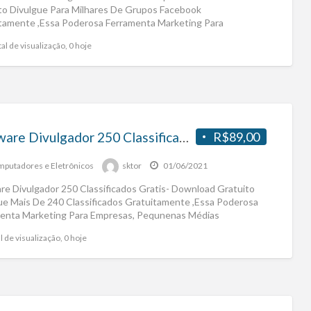
to Divulgue Para Milhares De Grupos Facebook
tamente ,Essa Poderosa Ferramenta Marketing Para
sas, Pequnenas Médias
[…]
al de visualização, 0 hoje
Software Divulgador 250 Classificados Gratis- Download Gratuito
R$89,00
putadores e Eletrônicos
sktor
01/06/2021
re Divulgador 250 Classificados Gratis- Download Gratuito
ue Mais De 240 Classificados Gratuitamente ,Essa Poderosa
enta Marketing Para Empresas, Pequnenas Médias
sas,Empreendedores Adquira Agora Mesmo
[…]
l de visualização, 0 hoje