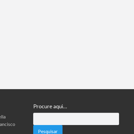
Procure aqui…
lla
Pesquisar
rancisco
por: