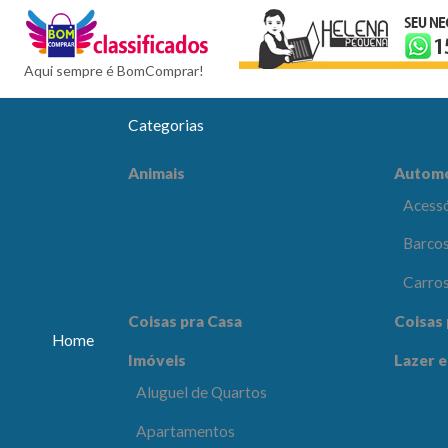
BomCompra
Aqui sempre é BomComprar!
Categorias
Automóveis
Celular
Animais
Autom
Acessórios e Peças
Acessó
Barcos e Aeronaves
Barcos
Carros
Carro
Coisas pra Escritório
Comput
Coisas pra Casa
Coisas 
Eletrôn
Home
Imóveis
Lazer e
Lazer e Esportes
Moda e
Aluguel de Quartos
os
Apartamentos