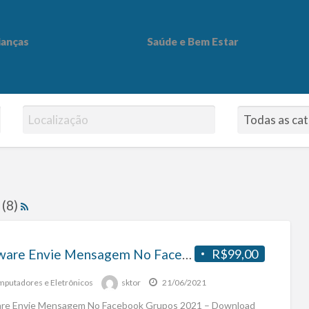
ianças
Saúde e Bem Estar
 Bem Estar
 (8)
Software Envie Mensagem No Facebook Grupos 2021 – Download Gratuito
R$99,00
putadores e Eletrônicos
sktor
21/06/2021
re Envie Mensagem No Facebook Grupos 2021 – Download