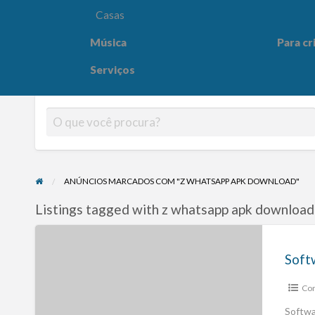
Casas
Música
Para cr
Para crianças
Saúde e
Serviços
ANÚNCIOS MARCADOS COM "Z WHATSAPP APK DOWNLOAD"
Listings tagged with z whatsapp apk download
Com
Softwa