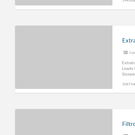
594 tota
Extr
Com
Extrat
Leads 
Sistem
1067 tot