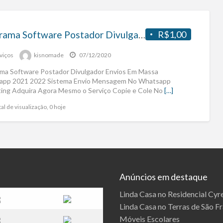
Programa Software Postador Divulgador Envios Em Massa Whatsapp 2021 2022
R$1,00
viços
kisnomade
07/12/2020
ma Software Postador Divulgador Envios Em Massa
app 2021 2022 Sistema Envio Mensagem No Whatsapp
ing Adquira Agora Mesmo o Serviço Copie e Cole No
[…]
al de visualização, 0 hoje
Anúncios em destaque
Linda Casa no Residencial Cyre
Linda Casa no Terras de São F
Móveis Escolares