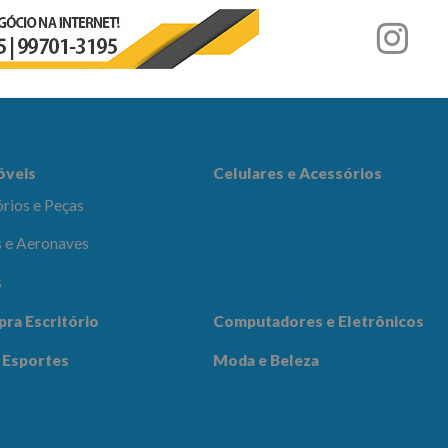
r
es e Acessórios
óveis
Celulares e Acessórios
rios e Peças
 e Aeronaves
s
adores e
pra Escritório
Computadores e Eletrônicos
icos
Notícias
Contato
 Esportes
Moda e Beleza
 Beleza