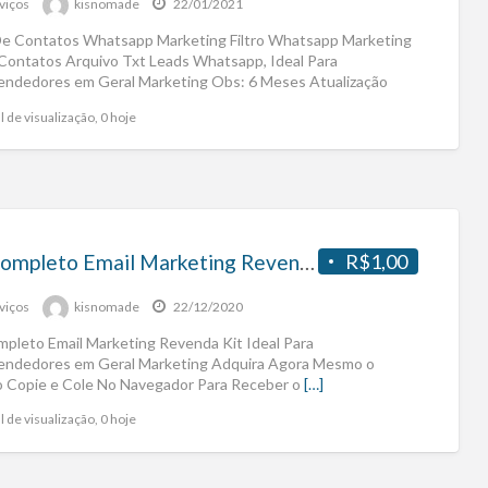
viços
kisnomade
22/01/2021
 De Contatos Whatsapp Marketing Filtro Whatsapp Marketing
 Contatos Arquivo Txt Leads Whatsapp, Ideal Para
ndedores em Geral Marketing Obs: 6 Meses Atualização
[…]
l de visualização, 0 hoje
Kit Completo Email Marketing Revenda
R$1,00
viços
kisnomade
22/12/2020
mpleto Email Marketing Revenda Kit Ideal Para
ndedores em Geral Marketing Adquira Agora Mesmo o
o Copie e Cole No Navegador Para Receber o
[…]
l de visualização, 0 hoje