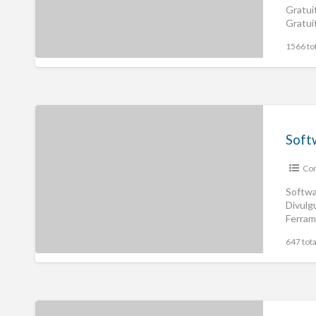
Gratui
Gratui
Empre
1566 tot
Com
Softwa
Divulg
Ferram
Empre
647 tota