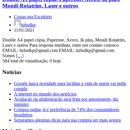
Mondi Rotatrim, Laser e outros
Coisas pra Escritório
itzbulkp
11/01/2021
Double A4 papel cópia, Paperone, Xerox, Ik plus, Mondi Rotatrim,
Laser e outros Para resposta imediata, entre em contato conosco
EMAIL: itzbulkp@gmail.com EMAIL: itzbulkp@gmail.com
Somos
[…]
584 total de visualização, 0 hoje
Notícias
Google lança novidade para facilitar a vida de quem vai pedir
comida
A internet no mundo dos negócios
Avaliação da alfabetização será feita por amostragem, diz
ministro
Compra online já é preferência de 74% dos consumidores
brasileiros
Separamos algumas dicas para sua compra ser mais segura