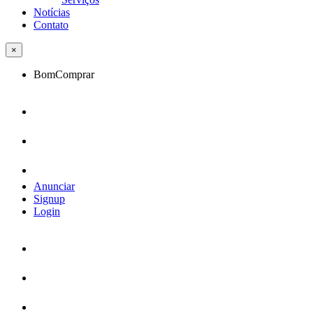
Notícias
Contato
×
BomComprar
Anunciar
Signup
Login