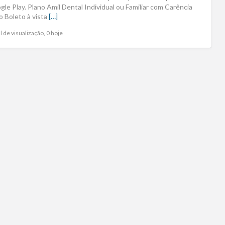
le Play. Plano Amil Dental Individual ou Familiar com Carência
o Boleto à vista
[…]
l de visualização, 0 hoje