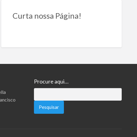
Curta nossa Página!
Procure aqui…
lla
Pesquisar
rancisco
por: