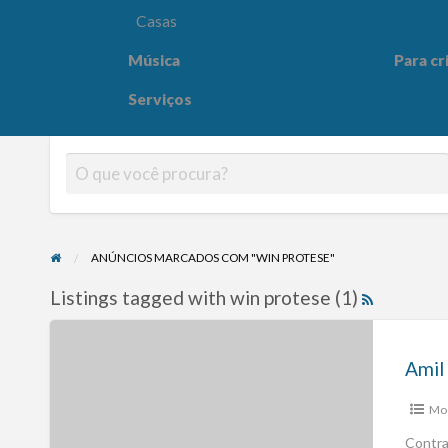
Casas
Música
Para cr
Para crianças
Saúde e
Serviços
ANÚNCIOS MARCADOS COM "WIN PROTESE"
Listings tagged with win protese (1)
Mod
Contra