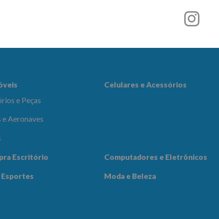
es e Acessórios
óveis
Celulares e Acessórios
rios e Peças
 e Aeronaves
s
adores e
pra Escritório
Computadores e Eletrônicos
icos
Notícias
Contato
 Esportes
Moda e Beleza
 Beleza