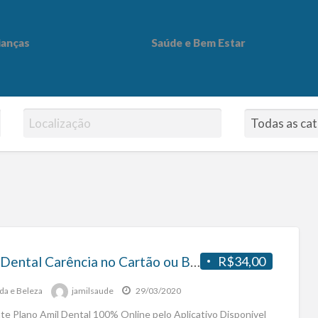
ianças
Saúde e Bem Estar
 Bem Estar
Amil Dental Carência no Cartão ou Boleto A vista
R$34,00
a e Beleza
jamilsaude
29/03/2020
te Plano Amil Dental 100% Online pelo Aplicativo Disponivel