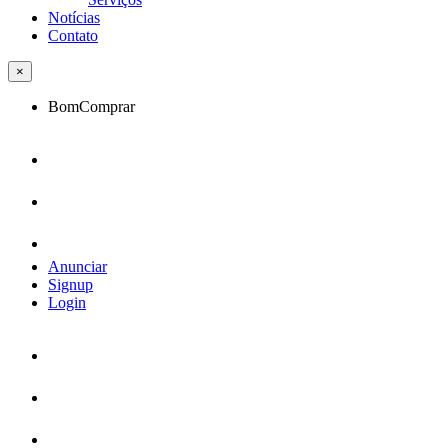
Notícias
Contato
×
BomComprar
Anunciar
Signup
Login