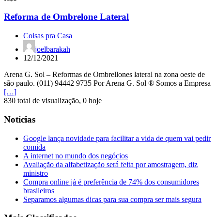
Reforma de Ombrelone Lateral
Coisas pra Casa
joelbarakah
12/12/2021
Arena G. Sol – Reformas de Ombrellones lateral na zona oeste de
são paulo. (011) 94442 9735 Por Arena G. Sol ® Somos a Empresa
[…]
830 total de visualização, 0 hoje
Notícias
Google lança novidade para facilitar a vida de quem vai pedir
comida
A internet no mundo dos negócios
Avaliação da alfabetização será feita por amostragem, diz
ministro
Compra online já é preferência de 74% dos consumidores
brasileiros
Separamos algumas dicas para sua compra ser mais segura