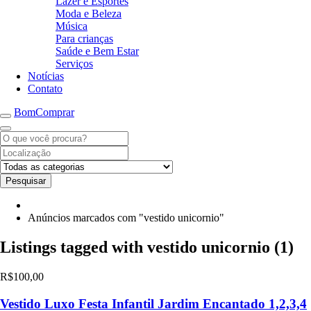
Lazer e Esportes
Moda e Beleza
Música
Para crianças
Saúde e Bem Estar
Serviços
Notícias
Contato
BomComprar
Pesquisar
Anúncios marcados com "vestido unicornio"
Listings tagged with vestido unicornio (1)
R$100,00
Vestido Luxo Festa Infantil Jardim Encantado 1,2,3,4