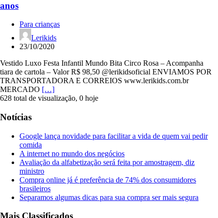
anos
Para crianças
Lerikids
23/10/2020
Vestido Luxo Festa Infantil Mundo Bita Circo Rosa – Acompanha
tiara de cartola – Valor R$ 98,50 @lerikidsoficial ENVIAMOS POR
TRANSPORTADORA E CORREIOS www.lerikids.com.br
MERCADO
[…]
628 total de visualização, 0 hoje
Notícias
Google lança novidade para facilitar a vida de quem vai pedir
comida
A internet no mundo dos negócios
Avaliação da alfabetização será feita por amostragem, diz
ministro
Compra online já é preferência de 74% dos consumidores
brasileiros
Separamos algumas dicas para sua compra ser mais segura
Mais Classificados