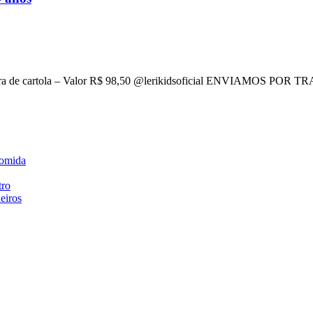
a tiara de cartola – Valor R$ 98,50 @lerikidsoficial ENVIAMOS
comida
tro
eiros