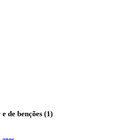
"
 e de benções (1)
4 anos