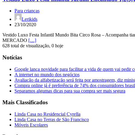
Para crianças
Lerikids
23/10/2020
Vestido Luxo Festa Infantil Mundo Bita Circo Rosa – Acompanh
MERCADO
[…]
628 total de visualização, 0 hoje
Notícias
Google lança novidade para facilitar a vida de quem vai pedir 
A internet no mundo dos negócios
Avaliação da alfabetização será feita por amostragem, diz minis
Compra online já é preferência de 74% dos consumidores brasil
Separamos algumas dicas para sua compra ser mais segura
Mais Classificados
Linda Casa no Residencial Cyrella
Linda Casa no Terras de São Francisco
Móveis Escolares