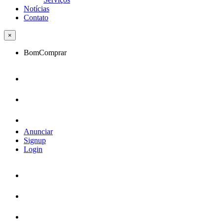
Notícias
Contato
×
BomComprar
Anunciar
Signup
Login