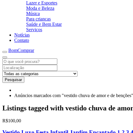
Lazer e Esportes
Moda e Beleza
Música
Para crianças
Saúde e Bem Estar
Serviços
Notícias
Contato
BomComprar
Pesquisar
Anúncios marcados com "vestido chuva de amor e de benções
Listings tagged with vestido chuva de amor
R$100,00
Vestido Luxo Festa Infantil Jardim Encantado 1,2,3,