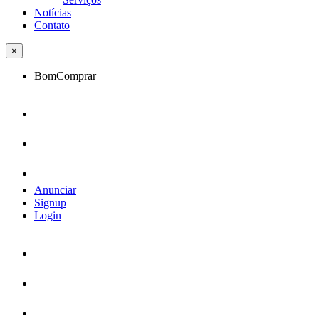
Notícias
Contato
×
BomComprar
Anunciar
Signup
Login