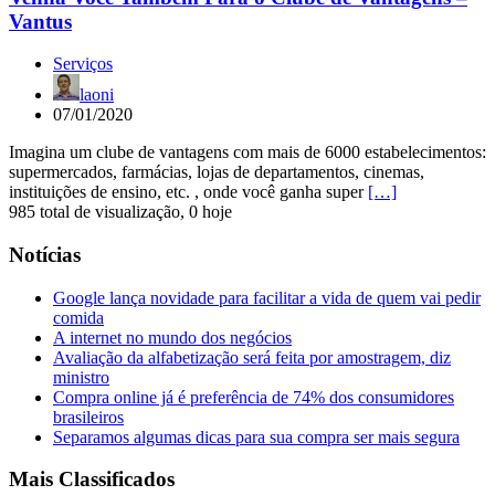
Vantus
Serviços
laoni
07/01/2020
Imagina um clube de vantagens com mais de 6000 estabelecimentos:
supermercados, farmácias, lojas de departamentos, cinemas,
instituições de ensino, etc. , onde você ganha super
[…]
985 total de visualização, 0 hoje
Notícias
Google lança novidade para facilitar a vida de quem vai pedir
comida
A internet no mundo dos negócios
Avaliação da alfabetização será feita por amostragem, diz
ministro
Compra online já é preferência de 74% dos consumidores
brasileiros
Separamos algumas dicas para sua compra ser mais segura
Mais Classificados