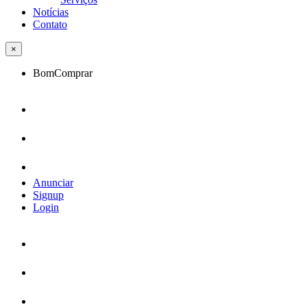
Notícias
Contato
×
BomComprar
Anunciar
Signup
Login