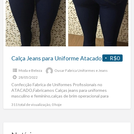
Calça Jeans para Uniforme Atacado
R$0
Moda e Beleza
Ousar Fabrica Uniformes e Jeans
28/05/2022
Confecção Fabrica de Uniformes Profissionais no
ATACADO,Fabricamos Calças jeans para uniformes
masculino e feminino,calças de brim operacional para
uniformes,calças social masculina e feminina para
311 total de visualização, 0 hoje
uniformes,camisas
[…]