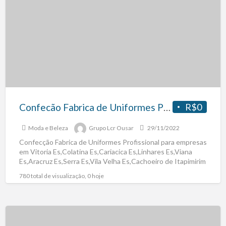
Confecão Fabrica de Uniformes Profissional
R$0
Moda e Beleza
Grupo Lcr Ousar
29/11/2022
Confecção Fabrica de Uniformes Profissional para empresas
em Vitoria Es,Colatina Es,Cariacica Es,Linhares Es,Viana
Es,Aracruz Es,Serra Es,Vila Velha Es,Cachoeiro de Itapimirim
Es,Guarapari Es,São Mateus Es, Paraíba
[…]
780 total de visualização, 0 hoje