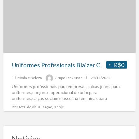
Uniformes Profissionais Blaizer Calças Camisas Bermudas Jeans Social Brim Oxford Confecção Fabrica Rj
R$0
Moda e Beleza
Grupo Lcr Ousar
29/11/2022
Uniformes profissionais para empresas,calças jeans para
uniformes,conjunto operacional de brim para
uniformes,calças sociam masculina femininas para
uniformes profissional,confecção de uniformes, fabrica de
823 total de visualização, 0 hoje
uniformes profissionais para
[…]
Notícias