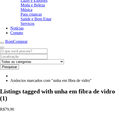
Lazer e Esportes
Moda e Beleza
Música
Para crianças
Saúde e Bem Estar
Serviços
Notícias
Contato
BomComprar
Pesquisar
Anúncios marcados com "unha em fibra de vidro"
Listings tagged with unha em fibra de vidro
(1)
R$79,90