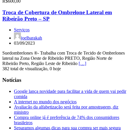
R$600,00
Troca de Cobertura de Ombrelone Lateral em
Ribeirão Preto – SP
Serviços
joelbarakah
03/09/2023
Suedombrelones ®- Trabalha com Troca de Tecido de Ombrelones
lateral na Zona Oeste de Ribeirão PRETO, Região Norte de
Ribeirão Preto, Região Leste de Ribeirão
[…]
382 total de visualização, 0 hoje
Notícias
Google lança novidade para facilitar a vida de quem vai pedir
comida
A internet no mundo dos negócios
Avaliação da alfabetização será feita por amostragem, diz
ministro
Compra online já é preferência de 74% dos consumidores
brasileiros
Separamos algumas dicas para sua compra ser mais segura