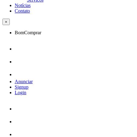
Notícias
Contato
×
BomComprar
Anunciar
Signup
Login